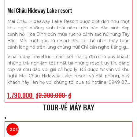
Mai Châu Hideway Lake resort
Mai Châu Hideaway Lake Resort được biết đến như một
khu nghỉ dưỡng sinh thái nằm trên bán đảo xinh đẹp
cạnh hồ Hòa Bình bốn mùa rực rỡ cảnh sắc núi rừng Tây
Bắc.. Mỗi một góc từ resort đều có thể nhìn thấy toàn
cảnh lòng hồ trên lưng chừng núi! Chỉ cần nghe tiếng gió
thổi nhẹ qua tai, thoang thoảng mùi hương thơm của cỏ
Vina Today Travel luôn cam kết mang đến cho quý khách
cây núi rừng và ngắm nhìn những gợn sóng nhỏ lăn tăn
những trải nghiệm tốt nhất tại những resort uy tín, đẳng
trên mặt hồ sẽ giúp cho du khách có được những giây
cấp và chu đáo với giá cả hợp lý. Để được tư vấn về khu
phút thư giãn và tâm hồn như được kết nối với thiên
nghỉ Mai Châu Hideway Lake resort và đăt phòng, quý
nhiên.
khách hãy liên hệ với chúng tôi qua số hotline: 0949 874
533 – 0986 262 087 hoặc 0915 223 535
1.790.000
₫
2.300.000
₫
TOUR-VÉ MÁY BAY
-20%