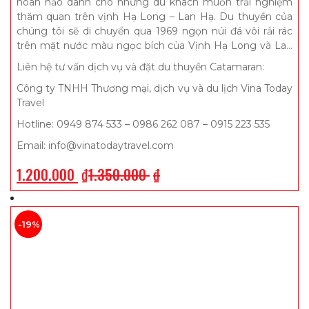
hoàn hảo dành cho những du khách muốn trải nghiệm
thăm quan trên vịnh Hạ Long – Lan Hạ. Du thuyền của
chúng tôi sẽ di chuyển qua 1969 ngọn núi đá vôi rải rác
trên mặt nước màu ngọc bích của Vịnh Hạ Long và Lan
Hạ, sẽ là một kỷ niệm khó quên trên hành trình của quý
Liên hệ tư vấn dịch vụ và đặt du thuyền Catamaran:
khách. Du thuyền cao cấp, sang trọng, và hoàn toàn mới,
Công ty TNHH Thương mại, dịch vụ và du lịch Vina Today
với đội ngũ thủy thủ niềm nở và ân cần, thức ăn ngon và
Travel
các hoạt động thú vị sẽ là điểm nhấn cho chuyến đi của
bạn.
Hotline: 0949 874 533 – 0986 262 087 – 0915 223 535
Email: info@vinatodaytravel.com
1.200.000
₫
1.350.000
₫
-19%