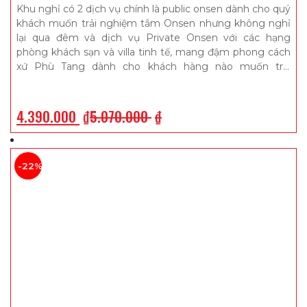
phát triển tại thành phố Cẩm Phả, tỉnh Quảng Ninh.
Khu nghỉ có 2 dịch vụ chính là public onsen dành cho quý
khách muốn trải nghiệm tắm Onsen nhưng không nghỉ
lại qua đêm và dịch vụ Private Onsen với các hạng
phòng khách sạn và villa tinh tế, mang đậm phong cách
xứ Phù Tang dành cho khách hàng nào muốn trải
nghiệm trọn vẹn dịch vụ qua đêm tại đây
4.390.000
₫
5.070.000
₫
-22%