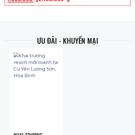
đã được quan tâm, nâng cấp dịch vụ du lịch với những cơ
sở lưu trú hiện đại, sang trọng, các sản phẩm du lịch đa
dạng, phong phú… chắc chắn sẽ mang đến cho du khách
những trải nghiệm du lịch thật sự ấn tượng và khó quên.
ƯU ĐÃI - KHUYẾN MẠI