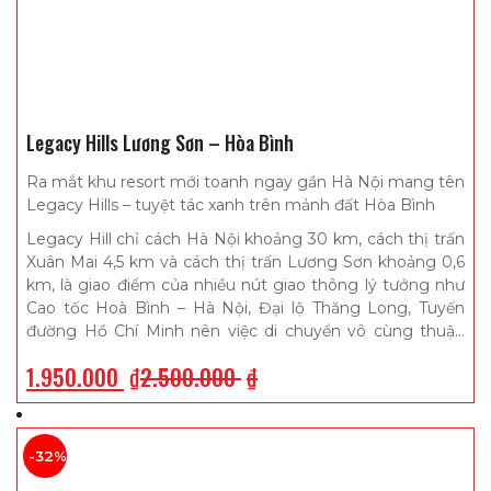
Legacy Hills Lương Sơn – Hòa Bình
Ra mắt khu resort mới toanh ngay gần Hà Nội mang tên
Legacy Hills – tuyệt tác xanh trên mảnh đất Hòa Bình
Legacy Hill chỉ cách Hà Nội khoảng 30 km, cách thị trấn
Xuân Mai 4,5 km và cách thị trấn Lương Sơn khoảng 0,6
km, là giao điểm của nhiều nút giao thông lý tưởng như
Cao tốc Hoà Bình – Hà Nội, Đại lộ Thăng Long, Tuyến
đường Hồ Chí Minh nên việc di chuyển vô cùng thuận
tiện. Trái ngược với khói bụi, ồn ào nơi trung tâm, Legacy
1.950.000
₫
2.500.000
₫
Hill đẹp xinh, tươi mát ẩn mình nơi thiên nhiên trong lành,
với những dãy núi thấp chạy dài xen kẽ núi đá vôi và hang
động đa dạng. Chính vì địa chất địa mạo ngoạn mục,
Legacy Hill sở hữu nhiều khe suối, hồ tự nhiên, hồ nhân
-32%
tạo điệp trùng xanh tươi.