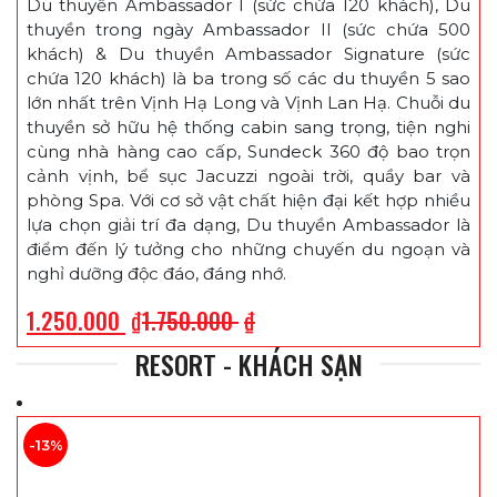
Du thuyền Ambassador I (sức chứa 120 khách), Du
thuyền trong ngày Ambassador II (sức chứa 500
khách) & Du thuyền Ambassador Signature (sức
chứa 120 khách) là ba trong số các du thuyền 5 sao
lớn nhất trên Vịnh Hạ Long và Vịnh Lan Hạ. Chuỗi du
thuyền sở hữu hệ thống cabin sang trọng, tiện nghi
cùng nhà hàng cao cấp, Sundeck 360 độ bao trọn
cảnh vịnh, bể sục Jacuzzi ngoài trời, quầy bar và
phòng Spa. Với cơ sở vật chất hiện đại kết hợp nhiều
lựa chọn giải trí đa dạng, Du thuyền Ambassador là
điểm đến lý tưởng cho những chuyến du ngoạn và
nghỉ dưỡng độc đáo, đáng nhớ.
1.250.000
₫
1.750.000
₫
RESORT - KHÁCH SẠN
-13%