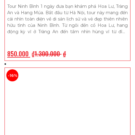
Tour Ninh Bình 1 ngày đưa bạn khám phá Hoa Lư, Tràng
An và Hang Múa. Bắt đầu từ Hà Nội, tour này mang đến
cái nhìn toàn diện về di sản lịch sử và vẻ đẹp thiên nhiên
hữu tình của Ninh Bình. Từ ngôi đền cổ Hoa Lư, hang
động kỳ vĩ ở Tràng An đến tầm nhìn hùng vĩ từ đỉnh
Hang Múa, mỗi điểm đến đều là một trải nghiệm đáng
nhớ​​. Cùng Vina Today Travel khám phá ngay hôm nay!
Hotline tư vấn chương trình tour và đặt dịch vụ: 0949
850.000
₫
1.300.000
₫
874 533 – 0986 262 087 – 0915 223 535
-16%