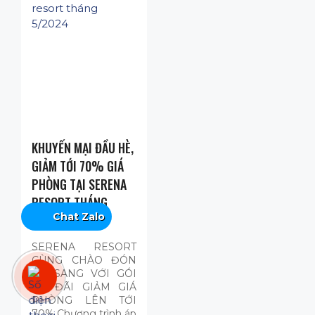
KHUYẾN MẠI ĐẦU HÈ,
GIẢM TỚI 70% GIÁ
PHÒNG TẠI SERENA
RESORT THÁNG
Chat Zalo
5/2024
SERENA RESORT
CÙNG CHÀO ĐÓN
HÈ SANG VỚI GÓI
ƯU ĐÃI GIẢM GIÁ
PHÒNG LÊN TỚI
70% Chương trình áp