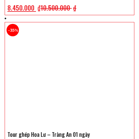
ngôi chùa; ồn ào, náo nhiệt của các quán Bar và sự thân
8.450.000
₫
10.500.000
₫
thiện của con người nơi đây. Đặc biệt, Quý khách còn có
cơ hội thưởng thức những tiết mục “Show” có một
không hai chỉ có tại quốc gia này …
-35%
Tour ghép Hoa Lư – Tràng An 01 ngày