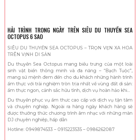
HẢI TRÌNH TRONG NGÀY TRÊN SIÊU DU THUYỀN SEA
OCTOPUS 6 SAO
SIÊU DU THUYỀN SEA OCTOPUS – TRỌN VẸN XA HOA
TRÊN VỊNH DI SẢN
Du thuyền Sea Octopus mang biểu trưng của một loài
sinh vật biển thông minh và đa năng – “Bạch Tuộc”,
mang sứ mệnh đem đến cho du khách những hành trình
ẩm thực với trải nghiệm tròn trịa nhất về vùng đất di sản:
ẩm thực ngon, cảnh sắc hữu tình, dịch vụ hoàn hảo khiến
du khách lưu giữ mãi không chỉ ở thị giác, khứu giác,
Du thuyền phục vụ ẩm thưc cao cấp với dịch vụ tận tâm
thính giác mà còn là vị giác.
và chuyên nghiệp. Ngoài ra hàng ngày khách hàng sẽ
được thưởng thức chương trình âm nhạc với những màn
DJ chuyên nghiêp, hấp dẫn
Hotline: 0949874533 – 0915223535 – 0986262087