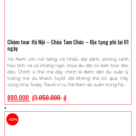
Chùm tour Hà Nội – Chùa Tam Chúc – Địa tạng phi lai 01
ngày
Hà Nam vốn nổi tiếng với nhiều địa danh, phong cảnh
hữu tình và cả những ngôi chùa lâu đời có kiến trúc độc
đáo. Chính vì thế mà đây chính là điểm đến du xuân lý
tưởng mà du khách tuyệt đối không thể bỏ qua. Hãy
cùng Vina Today Travel vi vu Hà Nam du xuân trong hành
trình tour Hà Nội – Chùa Tam Chúc – Địa Tạng Phi Lai 1
880.000
₫
1.050.000
₫
ngày nhé
-10%