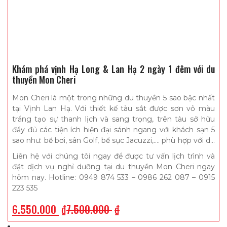
Khám phá vịnh Hạ Long & Lan Hạ 2 ngày 1 đêm với du
thuyền Mon Cheri
Mon Cheri là một trong những du thuyền 5 sao bậc nhất
tại Vịnh Lan Hạ. Với thiết kế tàu sắt được sơn vỏ màu
trắng tạo sự thanh lịch và sang trọng, trên tàu sở hữu
đầy đủ các tiện ích hiện đại sánh ngang với khách sạn 5
sao như: bể bơi, sân Golf, bể sục Jacuzzi,…. phù hợp với du
khách trong nước lẫn khách quốc tế.
Liên hệ với chúng tôi ngay để được tư vấn lịch trình và
đặt dịch vụ nghỉ dưỡng tại du thuyền Mon Cheri ngay
hôm nay. Hotline: 0949 874 533 – 0986 262 087 – 0915
223 535
6.550.000
₫
7.500.000
₫