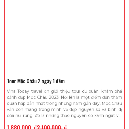
Tour Mộc Châu 2 ngày 1 đêm
Vina Today travel xin giới thiệu tour du xuân, khám phá
cảnh đẹp Mộc Châu 2023. Nổi lên là một điểm đến thăm
quan hấp dẫn nhất trong những năm gần đây, Mộc Châu
vẫn còn mang trong mình vẻ đẹp nguyên sơ và bình dị
của núi rừng: đó là những thảo nguyên cỏ xanh ngát với
những chú bò đang ung dung gặm cỏ, những đồi chè
1.880.000
₫
2.100.000
₫
ngút ngàn tầm mắt. Ngoài ra Mộc Châu hiện nay cũng