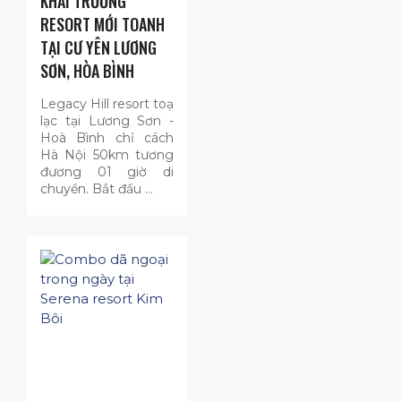
KHAI TRƯƠNG
RESORT MỚI TOANH
TẠI CƯ YÊN LƯƠNG
SƠN, HÒA BÌNH
Legacy Hill resort toạ
lạc tại Lương Sơn -
Hoà Bình chỉ cách
Hà Nội 50km tương
đương 01 giờ di
chuyển. Bắt đầu …