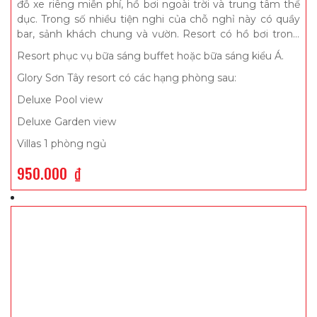
đỗ xe riêng miễn phí, hồ bơi ngoài trời và trung tâm thể
dục. Trong số nhiều tiện nghi của chỗ nghỉ này có quầy
bar, sảnh khách chung và vườn. Resort có hồ bơi trong
nhà, lễ tân 24 giờ và WiFi miễn phí trong toàn bộ khuôn
Resort phục vụ bữa sáng buffet hoặc bữa sáng kiểu Á.
viên.
Glory Sơn Tây resort có các hạng phòng sau:
Deluxe Pool view
Deluxe Garden view
Villas 1 phòng ngủ
950.000
₫