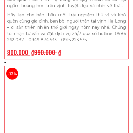
ngắm hoàng hôn trên vịnh tuyệt đẹp và nhìn về thành
phố lên đèn lung linh, huyền ảo. Ngoài ra, trong quá trình
Hãy tạo cho bản thân một trải nghiệm thú vị và khó
du thuyền lặng lẽ đưa du khách dạo chơi trên vịnh biển
quên cùng gia đình, bạn bè, người thân tại vịnh Hạ Long
để bắt trọn những góc view đắt giá của Hạ Long thì quý
– di sản thiên nhiên thế giới ngay hôm nay nhé. Chúng
khách cũng có cơ hội được thưởng thức tiệc tối buffet
tôi nhận tư vấn và đặt dịch vụ 24/7 qua số hotline: 0986
hải sản tươi ngon, đa dạng được chế biến tài tình bởi các
262 087 – 0949 874 533 – 0915 223 535
đầu bếp chuyên nghiệp, giàu kinh nghiệm và kỹ năng
800.000
₫
990.000
₫
-13%