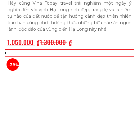
Titop. Điểm nhấn là bữa tiệc hoàng hôn trên tàu với
Hãy cùng Vina Today travel trải nghiệm một ngày ý
Jacuzzi, tạo cơ hội ngắm cảnh hoàng hôn tuyệt đẹp trên
nghĩa đến với vịnh Hạ Long xinh đẹp, tráng lệ và là niềm
vịnh. Chương trình kết thúc vào buổi tối với việc trở về Hà
tự hào của đất nước để tận hưởng cảnh đẹp thiên nhiên
Nội là lựa chọn lý tưởng cho một ngày khám phá vịnh Hạ
trao ban cũng như thưởng thức những bữa hải sản ngon
Long
lành, độc đáo của vùng biển Hạ Long này nhé.
1.050.000
₫
1.300.000
₫
-38%